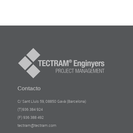
Contacto
C/ Sant Lluís 59, 08850 Gavà (Barcelona)
(T)936 384 924
(F) 936 388 492
tectram@tectram.com