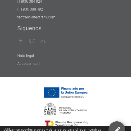
(T)936 384 924
(F) 936 388 492
tectram@tectram.com
Síguenos
Nota legal
Accesibilidad
Utilizamos cookies propias y de terceros para ofrecer nuestros