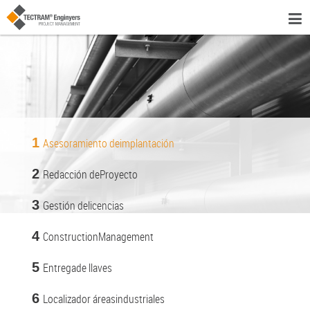
1
Asesoramiento de
implantación
2
Redacción de
Proyecto
3
Gestión de
licencias
4
Construction
Management
5
Entrega
de llaves
6
Localizador áreas
industriales