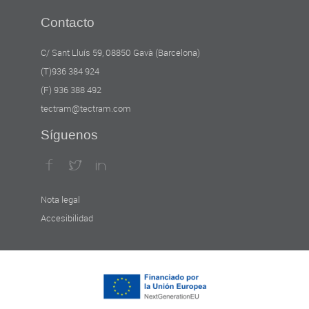
Contacto
C/ Sant Lluís 59, 08850 Gavà (Barcelona)
(T)936 384 924
(F) 936 388 492
tectram@tectram.com
Síguenos
Nota legal
Accesibilidad