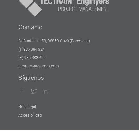
Contacto
C/ Sant Lluís 59, 08850 Gavà (Barcelona)
(T)936 384 924
(F) 936 388 492
tectram@tectram.com
Síguenos
Nota legal
Accesibilidad