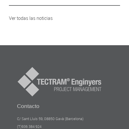
Ver todas las noticias
Contacto
C/ Sant Lluís 59, 08850 Gavà (Barcelona)
(T)936 384 924