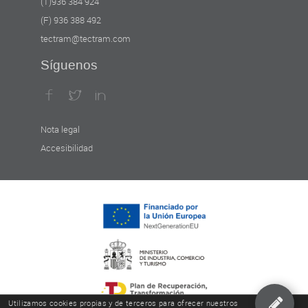
(T)936 384 924
(F) 936 388 492
tectram@tectram.com
Síguenos
Nota legal
Accesibilidad
Utilizamos cookies propias y de terceros para ofrecer nuestros