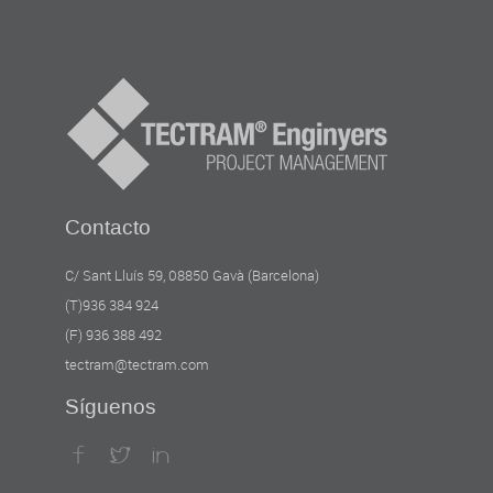
Contacto
C/ Sant Lluís 59, 08850 Gavà (Barcelona)
(T)936 384 924
(F) 936 388 492
tectram@tectram.com
Síguenos