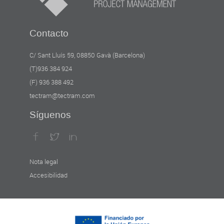
Contacto
C/ Sant Lluís 59, 08850 Gavà (Barcelona)
(T)936 384 924
(F) 936 388 492
tectram@tectram.com
Síguenos
Nota legal
Accesibilidad